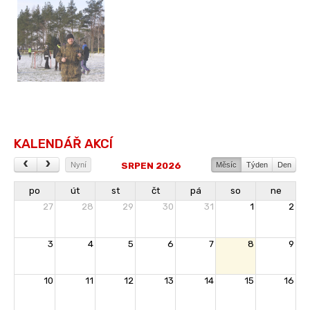
KALENDÁŘ AKCÍ
SRPEN 2026
Nyní
Měsíc
Týden
Den
po
út
st
čt
pá
so
ne
27
28
29
30
31
1
2
3
4
5
6
7
8
9
10
11
12
13
14
15
16