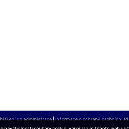
ihlášení do administrace
|
Informace o ochraně osobních úd
ebových stránek
TECHNICAL DESIGN
| Copyright © Jabkeni
ze návštěvnosti soubory cookie. Používáním tohoto webu s t