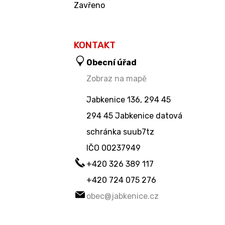
Zavřeno
KONTAKT
Obecní úřad
Zobraz na mapě
Jabkenice 136, 294 45
294 45 Jabkenice datová
schránka suub7tz
IČO
00237949
+420 326 389 117
+420 724 075 276
obec@jabkenice.cz