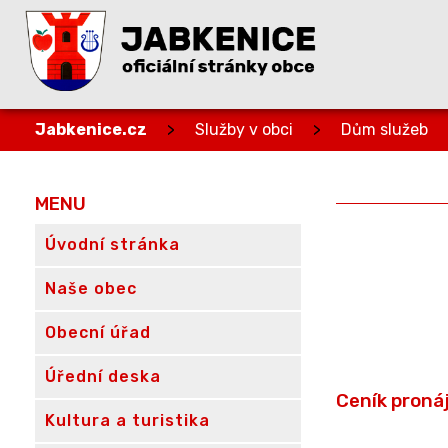
Jabkenice.cz
>
Služby v obci
>
Dům služeb
MENU
Úvodní stránka
Naše obec
Obecní úřad
Úřední deska
Ceník proná
Kultura a turistika