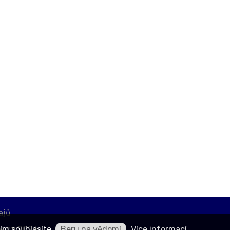
ajů
ce.cz 2026
ím souhlasíte.
Beru na vědomí
Více informací