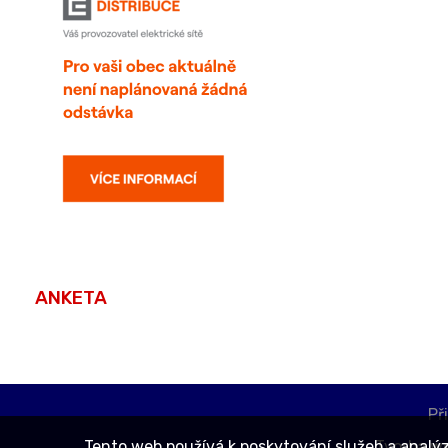
ANKETA
Př
Tvorba w
Tento web používá k poskytování služeb a analý