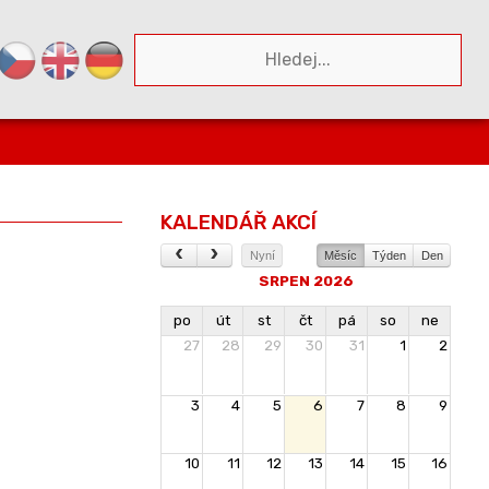
KALENDÁŘ AKCÍ
Nyní
Měsíc
Týden
Den
SRPEN 2026
po
út
st
čt
pá
so
ne
27
28
29
30
31
1
2
3
4
5
6
7
8
9
10
11
12
13
14
15
16