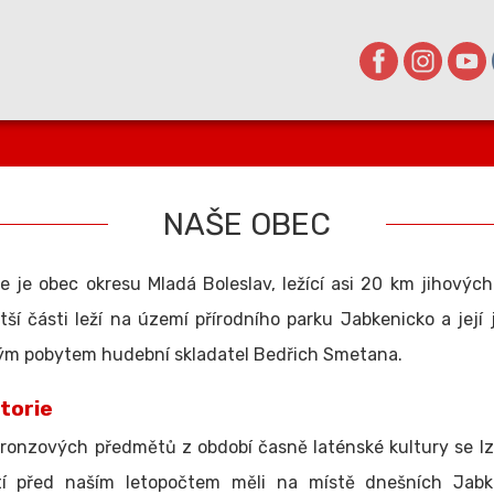
NAŠE OBEC
 je obec okresu Mladá Boleslav, ležící asi 20 km jihovýc
ětší části leží na území přírodního parku Jabkenicko a její 
tým pobytem hudební skladatel Bedřich Smetana.
storie
ronzových předmětů z období časně laténské kultury se lz
tí před naším letopočtem měli na místě dnešních Jabk