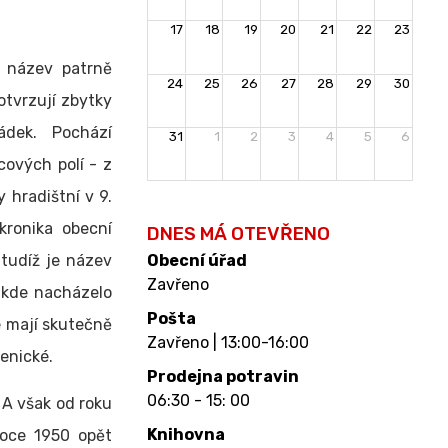
17
18
19
20
21
22
23
ž název patrně
24
25
26
27
28
29
30
otvrzují zbytky
dek. Pochází
31
1
2
3
4
5
6
cových polí - z
 hradištní v 9.
kronika obecní
DNES MÁ OTEVŘENO
 tudíž je název
Obecní úřad
Zavřeno
e kde nacházelo
Pošta
e mají skutečně
Zavřeno | 13:00-16:00
kenické.
Prodejna potravin
06:30 - 15: 00
 A však od roku
Knihovna
roce 1950 opět