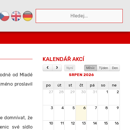
KALENDÁŘ AKCÍ
Nyní
Měsíc
Týden
Den
hodně od Mladé
SRPEN 2026
jméno proslavil
po
út
st
čt
pá
so
ne
27
28
29
30
31
1
2
3
4
5
6
7
8
9
e domnívat, že
10
11
12
13
14
15
16
enic své sídlo