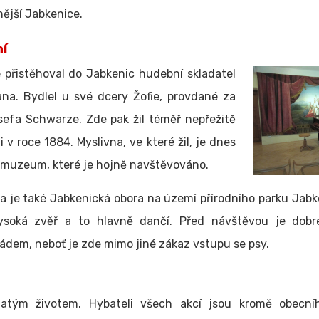
ější Jabkenice.
ní
 přistěhoval do Jabkenic hudební skladatel
na. Bydlel u své dcery Žofie, provdané za
sefa Schwarze. Zde pak žil téměř nepřežitě
 v roce 1884. Myslivna, ve které žil, je dnes
muzeum, které je hojně navštěvováno.
na je také Jabkenická obora na území přírodního parku Jabk
ysoká zvěř a to hlavně dančí. Před návštěvou je dobr
ádem, neboť je zde mimo jiné zákaz vstupu se psy.
hatým životem. Hybateli všech akcí jsou kromě obecní