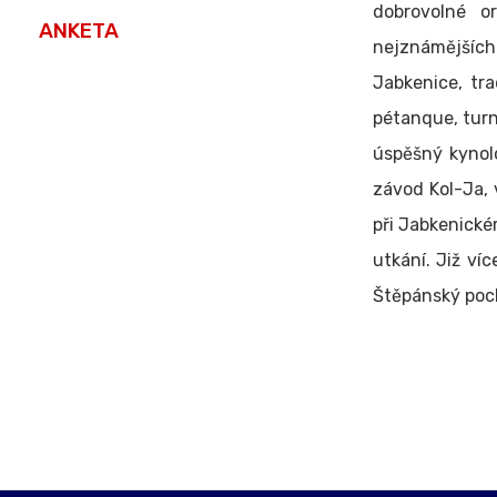
dobrovolné o
ANKETA
nejznámějšíc
Jabkenice, tra
pétanque, turna
úspěšný kynolo
závod Kol-Ja, v
při Jabkenické
utkání. Již víc
Štěpánský poch