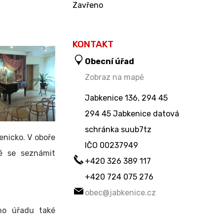
Zavřeno
KONTAKT
Obecní úřad
Zobraz na mapě
Jabkenice 136, 294 45
294 45 Jabkenice datová
schránka suub7tz
enicko. V oboře
IČO
00237949
é se seznámit
+420 326 389 117
+420 724 075 276
obec@jabkenice.cz
ho úřadu také