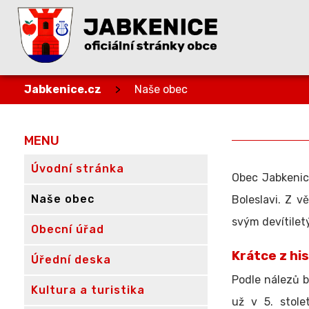
Jabkenice.cz
>
Naše obec
MENU
Úvodní stránka
Obec Jabkenice
Naše obec
Boleslavi. Z v
svým devítile
Obecní úřad
Krátce z hi
Úřední deska
Podle nálezů b
Kultura a turistika
už v 5. stole