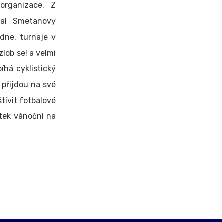
organizace. Z
val Smetanovy
dne, turnaje v
zlob se! a velmi
íhá cyklistický
 přijdou na své
tívit fotbalové
vátek vánoční na