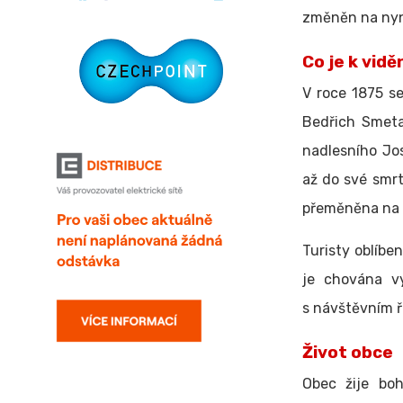
změněn na nyn
Co je k vidě
V roce 1875 se
Bedřich Smeta
nadlesního Jo
až do své smrti
přeměněna na 
Turisty oblíbe
je chována v
s návštěvním ř
Život obce
Obec žije bo