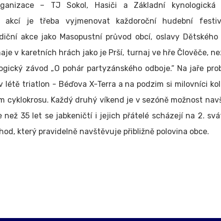
rganizace – TJ Sokol, Hasiči a Základní kynologická 
h akcí je třeba vyjmenovat každoroční hudební festi
diční akce jako Masopustní průvod obcí, oslavy Dětského 
je v karetních hrách jako je Prší, turnaj ve hře Člověče, ne
gický závod „O pohár partyzánského odboje.“ Na jaře prob
 létě triatlon - Béďova X-Terra a na podzim si milovníci kol
m cyklokrosu. Každý druhý víkend je v sezóně možnost navš
e než 35 let se jabkeničtí i jejich přátelé scházejí na 2. s
od, který pravidelně navštěvuje přibližně polovina obce.