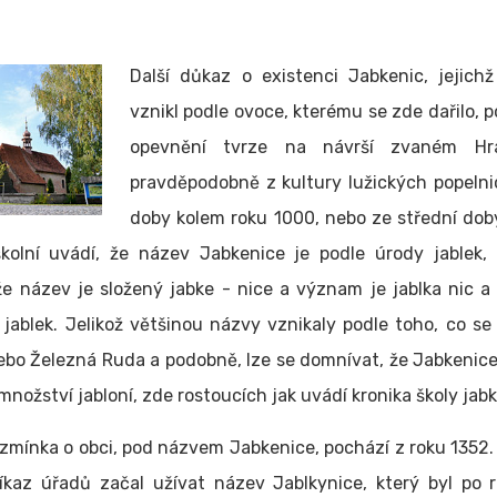
Další důkaz o existenci Jabkenic, jejich
vznikl podle ovoce, kterému se zde dařilo, p
opevnění tvrze na návrší zvaném Hrá
pravděpodobně z kultury lužických popelni
doby kolem roku 1000, nebo ze střední doby
školní uvádí, že název Jabkenice je podle úrody jablek, 
že název je složený jabke - nice a význam je jablka nic a
jablek. Jelikož většinou názvy vznikaly podle toho, co s
nebo Železná Ruda a podobně, lze se domnívat, že Jabkenic
množství jabloní, zde rostoucích jak uvádí kronika školy jab
zmínka o obci, pod názvem Jabkenice, pochází z roku 1352.
íkaz úřadů začal užívat název Jablkynice, který byl po 