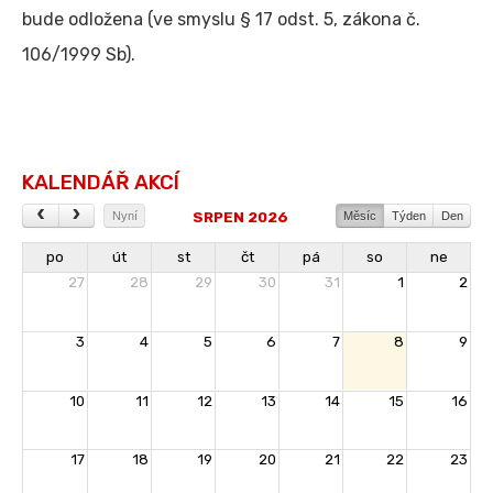
bude odložena (ve smyslu § 17 odst. 5, zákona č.
106/1999 Sb).
KALENDÁŘ AKCÍ
SRPEN 2026
Nyní
Měsíc
Týden
Den
po
út
st
čt
pá
so
ne
27
28
29
30
31
1
2
3
4
5
6
7
8
9
10
11
12
13
14
15
16
17
18
19
20
21
22
23