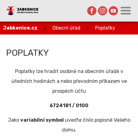
Jabkenice.cz
>
Obecní úřad
>
Poplatky
POPLATKY
Poplatky lze hradit osobně na obecním úřadě v
úředních hodinách a nebo převodním příkazem ve
prospěch účtu
6724181 / 0100
Jako
variabilní symbol
uveďte číslo popisné Vašeho
domu.