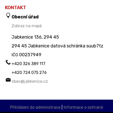
KONTAKT
Obecní úřad
Zobraz na mapě
Jabkenice 136, 294 45
294 45 Jabkenice datová schránka suub7tz
00237949
IČO
+420 326 389 117
+420 724 075 276
obec@jabkenice.cz
Přihlášení do administrace
|
Informace o ochraně