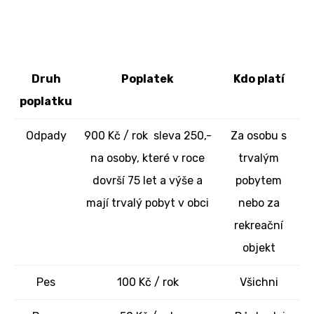
Druh
Poplatek
Kdo platí
poplatku
Odpady
900 Kč / rok sleva 250,-
Za osobu s
na osoby, které v roce
trvalým
dovrší 75 let a výše a
pobytem
mají trvalý pobyt v obci
nebo za
rekreační
objekt
Pes
100 Kč / rok
Všichni