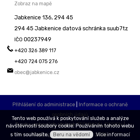
Zobraz na mapě
Jabkenice 136, 294 45
294 45 Jabkenice datová schránka suub7tz
00237949
IČO
+420 326 389 117
+420 724 075 276
obec@jabkenice.cz
Přihlášení do administrace
|
Informace o ochraně
osobních údajů
Tento web používá k poskytování služeb a analýze
Tvorba webových stránek
TECHNICAL DESIGN
|
návštěvnosti soubory cookie. Používáním tohoto webu
s tím souhlasíte.
Beru na vědomí
Více informací
Copyright © Jabkenice.cz 2026