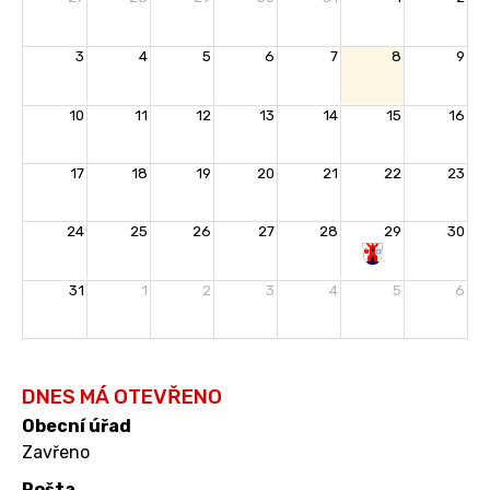
3
4
5
6
7
8
9
10
11
12
13
14
15
16
17
18
19
20
21
22
23
24
25
26
27
28
29
30
Rozloučení
31
1
2
3
4
5
6
s
prázdninami
DNES MÁ OTEVŘENO
Obecní úřad
Zavřeno
Pošta