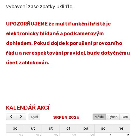
vybavení zase zpátky ukliďte.
UPOZORŇUJEME že multifunkční hřiště je
elektronicky hlídané a pod kamerovým
dohledem. Pokud dojde k porušení provozního
řádu a nerespektování pravidel, bude dotyčnému
účet zablokován.
KALENDÁŘ AKCÍ
SRPEN 2026
Nyní
Měsíc
Týden
Den
po
út
st
čt
pá
so
ne
27
28
29
30
31
1
2