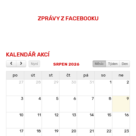
ZPRÁVY Z FACEBOOKU
KALENDÁŘ AKCÍ
SRPEN 2026
Nyní
Měsíc
Týden
Den
po
út
st
čt
pá
so
ne
27
28
29
30
31
1
2
3
4
5
6
7
8
9
10
11
12
13
14
15
16
17
18
19
20
21
22
23