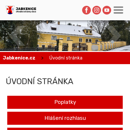
Jabkenice.cz
>
Úvodní stránka
ÚVODNÍ STRÁNKA
Poplatky
Hlášení rozhlasu