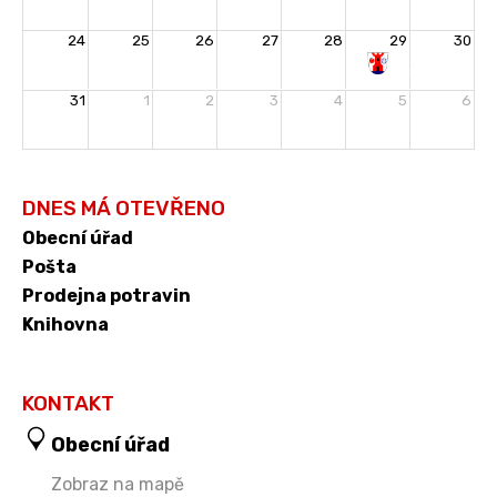
24
25
26
27
28
29
30
Rozloučení
31
1
2
3
4
5
6
s
prázdninami
DNES MÁ OTEVŘENO
Obecní úřad
Pošta
Prodejna potravin
Knihovna
KONTAKT
Obecní úřad
Zobraz na mapě