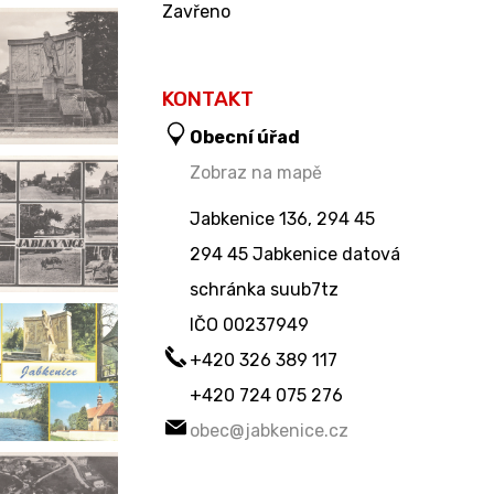
Zavřeno
KONTAKT
Obecní úřad
Zobraz na mapě
Jabkenice 136, 294 45
294 45 Jabkenice datová
schránka suub7tz
IČO
00237949
+420 326 389 117
+420 724 075 276
obec@jabkenice.cz