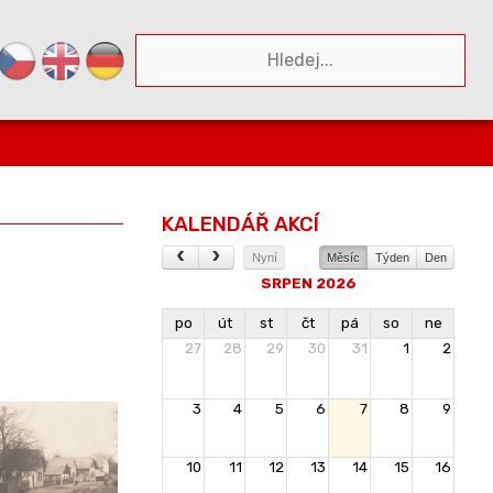
KALENDÁŘ AKCÍ
Nyní
Měsíc
Týden
Den
SRPEN 2026
po
út
st
čt
pá
so
ne
27
28
29
30
31
1
2
3
4
5
6
7
8
9
10
11
12
13
14
15
16