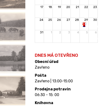
17
18
19
20
21
22
23
24
25
26
27
28
29
30
Rozloučení
31
1
2
3
4
5
6
s
prázdninami
DNES MÁ OTEVŘENO
Obecní úřad
Zavřeno
Pošta
Zavřeno | 13:00-15:00
Prodejna potravin
06:30 - 15: 00
Knihovna