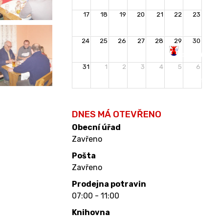
17
18
19
20
21
22
23
24
25
26
27
28
29
30
Rozloučení
31
1
2
3
4
5
6
s
prázdninami
DNES MÁ OTEVŘENO
Obecní úřad
Zavřeno
Pošta
Zavřeno
Prodejna potravin
07:00 - 11:00
Knihovna