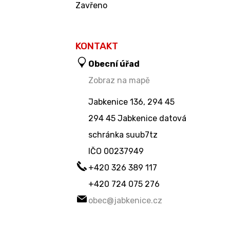
Zavřeno
KONTAKT
Obecní úřad
Zobraz na mapě
Jabkenice 136, 294 45
294 45 Jabkenice datová
schránka suub7tz
IČO
00237949
+420 326 389 117
+420 724 075 276
obec@jabkenice.cz