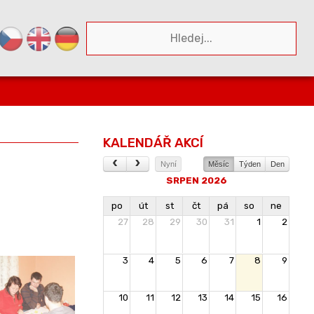
KALENDÁŘ AKCÍ
Nyní
Měsíc
Týden
Den
SRPEN 2026
po
út
st
čt
pá
so
ne
27
28
29
30
31
1
2
3
4
5
6
7
8
9
10
11
12
13
14
15
16