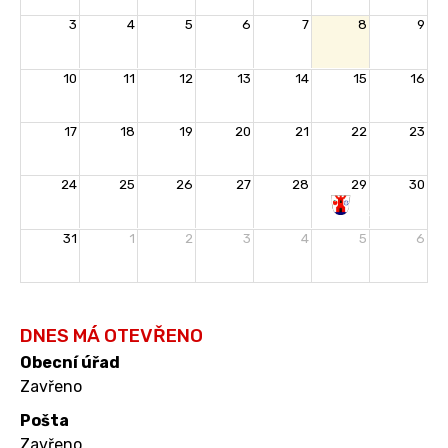
3
4
5
6
7
8
9
10
11
12
13
14
15
16
17
18
19
20
21
22
23
24
25
26
27
28
29
30
Rozloučení
31
1
2
3
4
5
6
s
prázdninami
DNES MÁ OTEVŘENO
Obecní úřad
Zavřeno
Pošta
Zavřeno