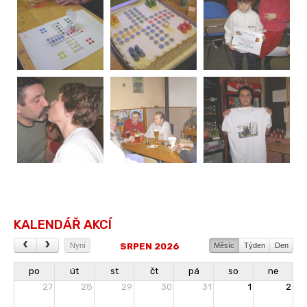
KALENDÁŘ AKCÍ
SRPEN 2026
Nyní
Měsíc
Týden
Den
po
út
st
čt
pá
so
ne
27
28
29
30
31
1
2