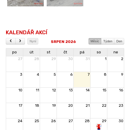
KALENDÁŘ AKCÍ
SRPEN 2026
Nyní
Měsíc
Týden
Den
po
út
st
čt
pá
so
ne
27
28
29
30
31
1
2
3
4
5
6
7
8
9
10
11
12
13
14
15
16
17
18
19
20
21
22
23
24
25
26
27
28
29
30
Rozloučení