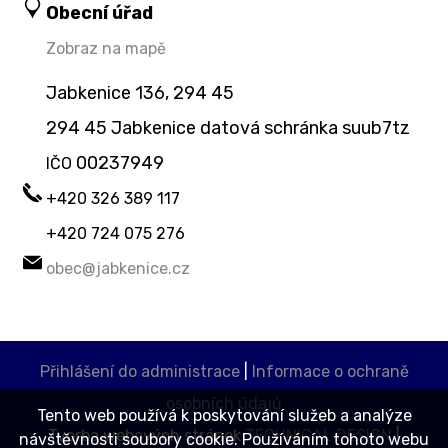
Obecní úřad
Zobraz na mapě
Jabkenice 136, 294 45
294 45 Jabkenice datová schránka suub7tz
00237949
IČO
+420 326 389 117
+420 724 075 276
obec@jabkenice.cz
Přihlášení do administrace
|
Informace o ochraně
osobních údajů
Tento web používá k poskytování služeb a analýze
Tvorba webových stránek
TECHNICAL DESIGN
|
návštěvnosti soubory cookie. Používáním tohoto webu