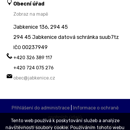
Obecní úřad
Zobraz na mapě
Jabkenice 136, 294 45
294 45 Jabkenice datová schránka suub7tz
00237949
IČO
+420 326 389 117
+420 724 075 276
obec@jabkenice.cz
Přihlášení do administrace
|
Informace o ochraně
osobních údajů
Tento web používá k poskytování služeb a analýze
Tvorba webových stránek
TECHNICAL DESIGN
|
návštěvnosti soubory cookie. Používáním tohoto webu