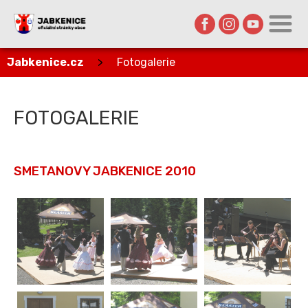
Jabkenice.cz
>
Fotogalerie
FOTOGALERIE
SMETANOVY JABKENICE 2010