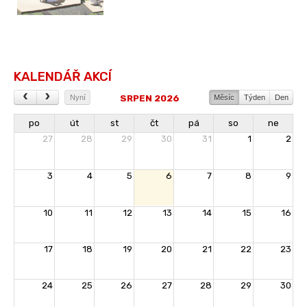
KALENDÁŘ AKCÍ
SRPEN 2026
Nyní
Měsíc
Týden
Den
po
út
st
čt
pá
so
ne
27
28
29
30
31
1
2
3
4
5
6
7
8
9
10
11
12
13
14
15
16
17
18
19
20
21
22
23
24
25
26
27
28
29
30