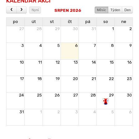
KALENDÁŘ AKCÍ
SRPEN 2026
Nyní
Měsíc
Týden
Den
po
út
st
čt
pá
so
ne
27
28
29
30
31
1
2
3
4
5
6
7
8
9
10
11
12
13
14
15
16
17
18
19
20
21
22
23
24
25
26
27
28
29
30
Rozloučení
31
1
2
3
4
5
6
s
prázdninami