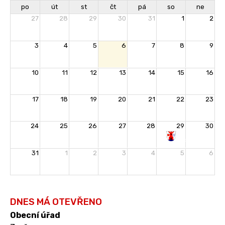
po
út
st
čt
pá
so
ne
27
28
29
30
31
1
2
3
4
5
6
7
8
9
10
11
12
13
14
15
16
17
18
19
20
21
22
23
24
25
26
27
28
29
30
Rozloučení
31
1
2
3
4
5
6
s
prázdninami
DNES MÁ OTEVŘENO
Obecní úřad